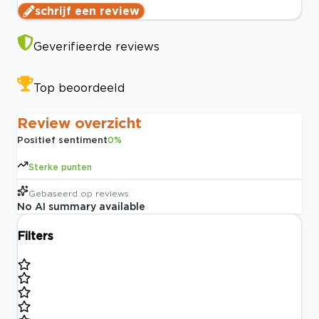
schrijf een review
Geverifieerde reviews
Top beoordeeld
Review overzicht
Positief sentiment
0
%
Sterke punten
Gebaseerd op
reviews
No AI summary available
Filters