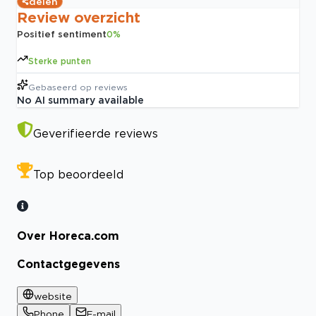
delen
Review overzicht
Positief sentiment
0
%
Sterke punten
Gebaseerd op
reviews
No AI summary available
Geverifieerde reviews
Top beoordeeld
Over Horeca.com
Contactgegevens
website
Phone
E-mail