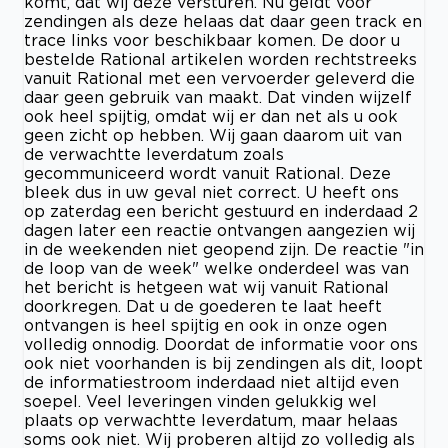
komt, dat wij deze versturen. Nu geldt voor
zendingen als deze helaas dat daar geen track en
trace links voor beschikbaar komen. De door u
bestelde Rational artikelen worden rechtstreeks
vanuit Rational met een vervoerder geleverd die
daar geen gebruik van maakt. Dat vinden wijzelf
ook heel spijtig, omdat wij er dan net als u ook
geen zicht op hebben. Wij gaan daarom uit van
de verwachtte leverdatum zoals
gecommuniceerd wordt vanuit Rational. Deze
bleek dus in uw geval niet correct. U heeft ons
op zaterdag een bericht gestuurd en inderdaad 2
dagen later een reactie ontvangen aangezien wij
in de weekenden niet geopend zijn. De reactie "in
de loop van de week" welke onderdeel was van
het bericht is hetgeen wat wij vanuit Rational
doorkregen. Dat u de goederen te laat heeft
ontvangen is heel spijtig en ook in onze ogen
volledig onnodig. Doordat de informatie voor ons
ook niet voorhanden is bij zendingen als dit, loopt
de informatiestroom inderdaad niet altijd even
soepel. Veel leveringen vinden gelukkig wel
plaats op verwachtte leverdatum, maar helaas
soms ook niet. Wij proberen altijd zo volledig als