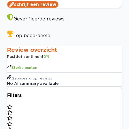
schrijf een review
Geverifieerde reviews
Top beoordeeld
Review overzicht
Positief sentiment
0
%
Sterke punten
Gebaseerd op
reviews
No AI summary available
Filters