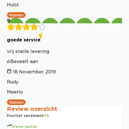
Hulst
delen
9
goede service
vrij snelle levering
Beveelt aan
18 November 2019
Rudy
Meerlo
delen
Review overzicht
Positief sentiment
0
%
Sterke punten