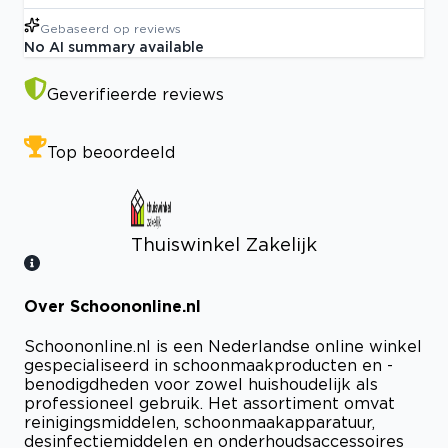
Gebaseerd op
reviews
No AI summary available
Geverifieerde reviews
Top beoordeeld
Thuiswinkel Zakelijk
Over Schoononline.nl
Bekijk certificaat
Schoononline.nl is een Nederlandse online winkel
gespecialiseerd in schoonmaakproducten en -
benodigdheden voor zowel huishoudelijk als
professioneel gebruik. Het assortiment omvat
reinigingsmiddelen, schoonmaakapparatuur,
desinfectiemiddelen en onderhoudsaccessoires