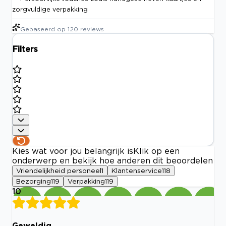
zorgvuldige verpakking
Gebaseerd op
120
reviews
Filters
Kies wat voor jou belangrijk is
Klik op een
onderwerp en bekijk hoe anderen dit beoordelen
Vriendelijkheid personeel
1
Klantenservice
118
Bezorging
119
Verpakking
119
10
Geweldig