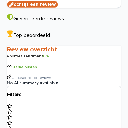
schrijf een review
Geverifieerde reviews
Top beoordeeld
Review overzicht
Positief sentiment
0
%
Sterke punten
Gebaseerd op
reviews
No AI summary available
Filters