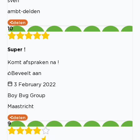
sven
ambt-delden
delen
10
Super !
Komt afspraken na !
Beveelt aan
3 February 2022
Boy Bvg Group
Maastricht
delen
9