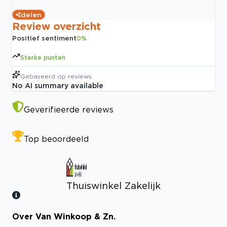
delen
Review overzicht
Positief sentiment
0
%
Sterke punten
Gebaseerd op
reviews
No AI summary available
Geverifieerde reviews
Top beoordeeld
Thuiswinkel Zakelijk
Over Van Winkoop & Zn.
Bekijk certificaat