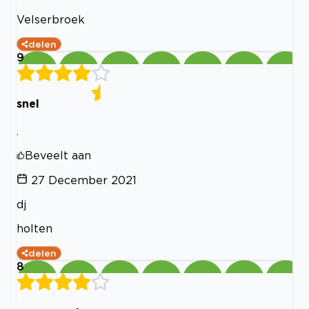
Velserbroek
delen
9
snel
.
Beveelt aan
27 December 2021
dj
holten
delen
8