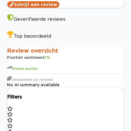
schrijf een review
Geverifieerde reviews
Top beoordeeld
Review overzicht
Positief sentiment
0
%
Sterke punten
Gebaseerd op
reviews
No AI summary available
Filters