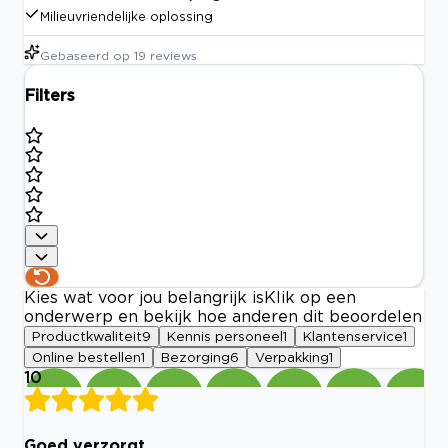
Milieuvriendelijke oplossing
Gebaseerd op
19
reviews
Filters
Kies wat voor jou belangrijk is
Klik op een
onderwerp en bekijk hoe anderen dit beoordelen
Productkwaliteit
9
Kennis personeel
1
Klantenservice
1
Online bestellen
1
Bezorging
6
Verpakking
1
10
Goed verzorgt