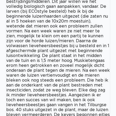
bestrijdingsmiddelen. Dit jaar willen we het
volledig biologisch gaan aanpakken, vandaar. De
larven (bij ECOstyle besteld) heb ik bij de
beginnende luizenhaarden uitgezet (die zaten nu
al in 5 hoeken van de 10x20m moestuin),
wetende dat mieren ook een probleem zullen
vormen. Na een week waren ze niet meer te
zien, mogelijk te klein om een partij te kunnen
zijn voor de horde luizen/mieren. Daarna de
volwassen lieveheersbeestjes bij u besteld en in 1
afgeschermde plant uitgezet met beginnende
luisontwikkeling. De plant staat in het midden
van de tuin en is 1,5 meter hoog. Muskietengaas
erom heen getrokken en zoveel mogelijk dicht
onderaan de plant tegen de mieren. Na een week
waren de luizen vertienvoudigt en de mieren
bleken ook nog steeds een probleem. Die heb ik
aan de onderkant van de plant bestreden met
insecticiden, zodat ze weg bleven. Elke dag zag
ik minder lieveheersbeestjes. Aangezien ik er
toch een succes van wil maken, ben ik ook
lieveheersbeestjes gaan vangen in het Tilburgse
bos. 40 stuks uitgezet in de plant, maar de luizen
bleven vermeerderen. De kevers begonnen eitjes