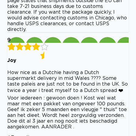
page states that shipments outside the EU can
take 7-21 business days due to customs
clearance. If you want the package quickly, I
would advise contacting customs in Chicago, who
handle USPS clearances, or contact USPS
directly.
9
Joy
How nice as a Dutchie having a Dutch
supermarkt delivery in mid Wales ???? Some
taste paleis are just not to be found in the UK. So
twice a year i treat myself to a Dutch spread ❤️
Voor iedereen : gewoon doen ! Kost wel wat
maar met een pakket van ongeveer 100 pounds.
Geef ik zeker 5 maanden een vleugje " thuis" toe
aan het dieet. Wordt heel zorgvuldig verzonden.
Doe dit al 3 jaar en nog nooit iets beschadigd
aangekomen. AANRADER .