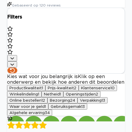
Gebaseerd op
120
reviews
Filters
Kies wat voor jou belangrijk is
Klik op een
onderwerp en bekijk hoe anderen dit beoordelen
Productkwaliteit
1
Prijs-kwaliteit
2
Klantenservice
10
Winkelindeling
1
Netheid
1
Openingstijden
2
Online bestellen
12
Bezorging
24
Verpakking
13
Waar voor je geld
1
Gebruiksgemak
13
Algehele ervaring
34
10