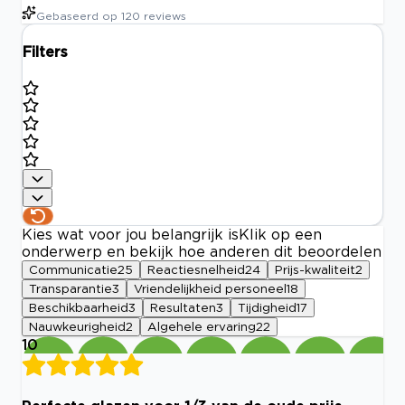
Gebaseerd op
120
reviews
Filters
Kies wat voor jou belangrijk is
Klik op een
onderwerp en bekijk hoe anderen dit beoordelen
Communicatie
25
Reactiesnelheid
24
Prijs-kwaliteit
2
Transparantie
3
Vriendelijkheid personeel
18
Beschikbaarheid
3
Resultaten
3
Tijdigheid
17
Nauwkeurigheid
2
Algehele ervaring
22
10