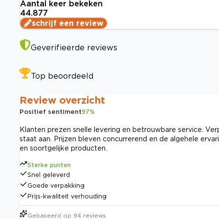
Aantal keer bekeken
44.877
schrijf een review
Geverifieerde reviews
Top beoordeeld
Review overzicht
Positief sentiment
97
%
Klanten prezen snelle levering en betrouwbare service. V
staat aan. Prijzen bleven concurrerend en de algehele erv
en soortgelijke producten.
Sterke punten
Snel geleverd
Goede verpakking
Prijs-kwaliteit verhouding
Gebaseerd op
94
reviews