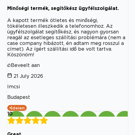
Minőségi termék, segítőkész ügyfélszolgálat.
A kapott termék ötletes és minőségi,
tökéletesen illeszkedik a telefonomhoz. Az
ügyfélszolgálat segítőkész, és nagyon gyorsan
reagál az esetleges szállítási problémára (nem a
case company hibázott, én adtam meg rosszul a
címet). Az ígért szállítási idő be volt tartva.
Köszönöm!
Beveelt aan
21 July 2026
Imcsi
Budapest
delen
10
Great