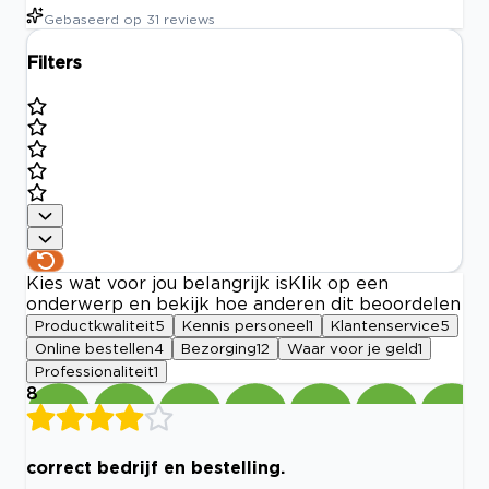
Gebaseerd op
31
reviews
Filters
Kies wat voor jou belangrijk is
Klik op een
onderwerp en bekijk hoe anderen dit beoordelen
Productkwaliteit
5
Kennis personeel
1
Klantenservice
5
Online bestellen
4
Bezorging
12
Waar voor je geld
1
Professionaliteit
1
8
correct bedrijf en bestelling.