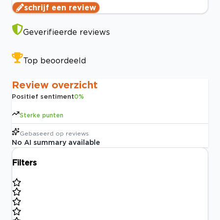
schrijf een review
Geverifieerde reviews
Top beoordeeld
Review overzicht
Positief sentiment
0
%
Sterke punten
Gebaseerd op
reviews
No AI summary available
Filters