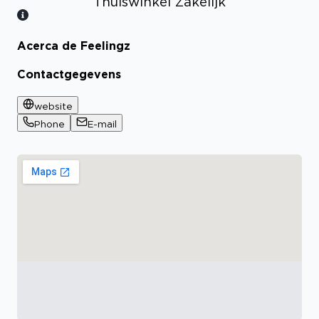
Thuiswinkel Zakelijk
Acerca de Feelingz
Bekijk certificaat
Contactgegevens
website
Phone
E-mail