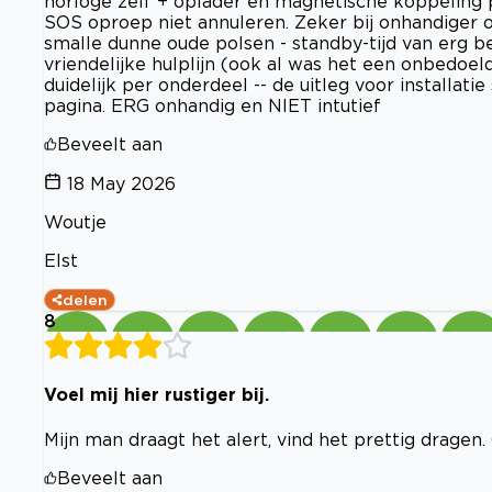
horloge zelf + oplader en magnetische koppeling p
SOS oproep niet annuleren. Zeker bij onhandiger ou
smalle dunne oude polsen - standby-tijd van erg bep
vriendelijke hulplijn (ook al was het een onbedoeld
duidelijk per onderdeel -- de uitleg voor installati
pagina. ERG onhandig en NIET intutief
Beveelt aan
18 May 2026
Woutje
Elst
delen
8
Voel mij hier rustiger bij.
Mijn man draagt het alert, vind het prettig dragen.
Beveelt aan