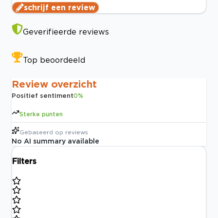
schrijf een review
Geverifieerde reviews
Top beoordeeld
Review overzicht
Positief sentiment
0
%
Sterke punten
Gebaseerd op
reviews
No AI summary available
Filters