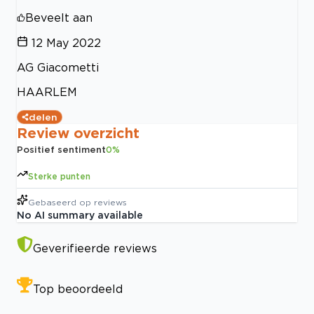
Beveelt aan
12 May 2022
AG Giacometti
HAARLEM
delen
Review overzicht
Positief sentiment
0
%
Sterke punten
Gebaseerd op
reviews
No AI summary available
Geverifieerde reviews
Top beoordeeld