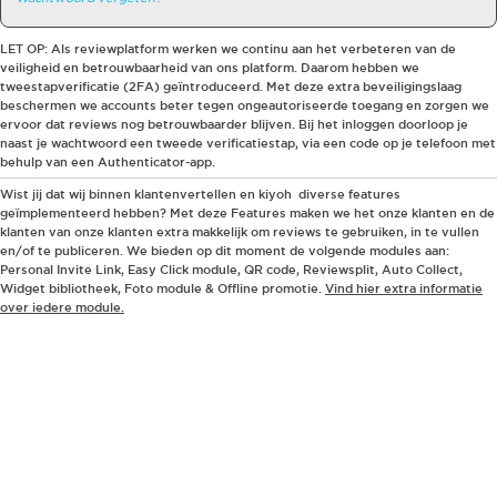
LET OP
: Als reviewplatform werken we continu aan het verbeteren van de
veiligheid en betrouwbaarheid van ons platform. Daarom hebben we
tweestapverificatie (2FA) geïntroduceerd. Met deze extra beveiligingslaag
beschermen we accounts beter tegen ongeautoriseerde toegang en zorgen we
ervoor dat reviews nog betrouwbaarder blijven. Bij het inloggen doorloop je
naast je wachtwoord een tweede verificatiestap, via een code op je telefoon met
behulp van een Authenticator-app.
Wist jij dat wij binnen klanten
vertellen
en
kiyoh
diverse features
geïmplementeerd hebben? Met deze Features maken we het onze klanten en de
klanten van onze klanten extra makkelijk om reviews te gebruiken, in te vullen
en/of te publiceren. We bieden op dit moment de volgende modules aan:
Personal Invite Link, Easy Click module, QR code, Reviewsplit, Auto Collect,
Widget bibliotheek, Foto module & Offline promotie.
Vind hier extra informatie
over iedere module
.