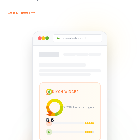
Lees meer
jouwwebshop.nl
KIYOH WIDGET
2.238 beoordelingen
8.6
M
K