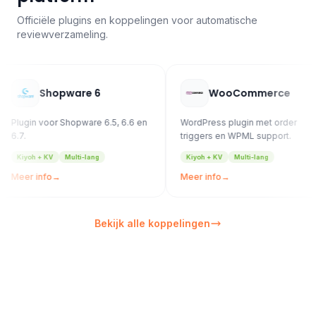
Officiële plugins en koppelingen voor automatische
reviewverzameling.
Shopware 6
WooCommerce
 voor Shopware 6.5, 6.6 en
WordPress plugin met order
M
triggers en WPML support.
M
+ KV
Multi-lang
Kiyoh + KV
Multi-lang
nfo
→
Meer info
→
M
Bekijk alle koppelingen