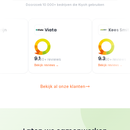
Doorzoek 10.000+ bedrijven die Kiyoh gebruiken
Viata
Kees Smit
9.1
9.3
8.200+ reviews
10.500+ reviews
Bekijk reviews →
Bekijk reviews →
Bekijk al onze klanten