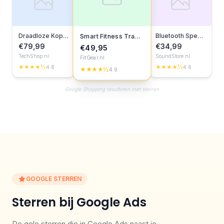
Draadloze Koptelefoon
Bluetooth Speaker
Smart Fitness Tracker
€79,99
€34,99
€49,95
TechShop.nl
SoundStore.nl
FitGear.nl
★★★★½
★★★★½
4.8
4.6
★★★★½
4.9
Google Shopping resultaten met sterren
GOOGLE STERREN
Sterren bij Google Ads
De gele sterren die in Google Ads naast je