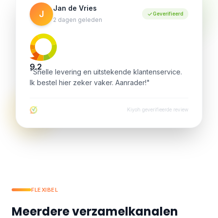
Jan de Vries
J
Geverifieerd
2 dagen geleden
9.2
"Snelle levering en uitstekende klantenservice.
Ik bestel hier zeker vaker. Aanrader!"
Kiyoh geverifieerde review
FLEXIBEL
Meerdere verzamelkanalen