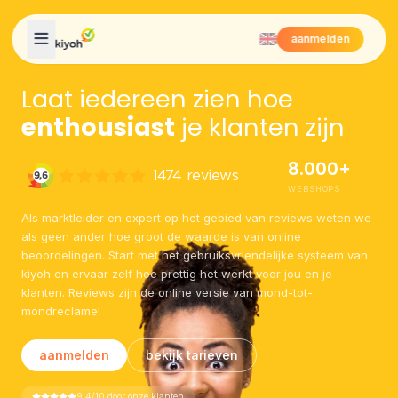
Skip to content
aanmelden
Laat iedereen zien hoe
enthousiast
je klanten zijn
8.000+
WEBSHOPS
Als marktleider en expert op het gebied van reviews weten we
als geen ander hoe groot de waarde is van online
beoordelingen. Start met het gebruiksvriendelijke systeem van
kiyoh en ervaar zelf hoe prettig het werkt voor jou en je
klanten. Reviews zijn de online versie van mond-tot-
mondreclame!
aanmelden
bekijk tarieven
9.4/10 door onze klanten