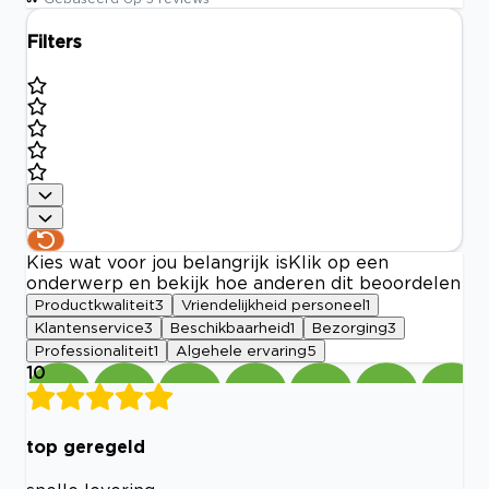
Filters
Kies wat voor jou belangrijk is
Klik op een
onderwerp en bekijk hoe anderen dit beoordelen
Productkwaliteit
3
Vriendelijkheid personeel
1
Klantenservice
3
Beschikbaarheid
1
Bezorging
3
Professionaliteit
1
Algehele ervaring
5
10
top geregeld