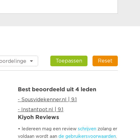
Toepassen
Reset
Best beoordeeld uit 4 leden
- Sousvidekenner.nl | 9.1
- Instantpot.nl | 9.1
Kiyoh Reviews
• Iedereen mag een review
schrijven
zolang er
voldaan wordt aan
de gebruikersvoorwaarden
.