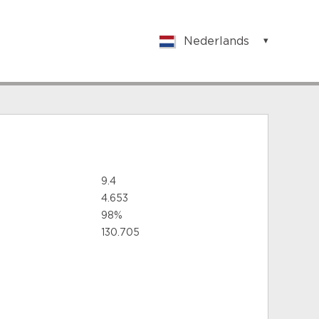
Nederlands
English
Nederlands
Suomalainen
Français
German
Hungarian
Spanish
9.4
Italian
4.653
Portuguese
98%
Turkish
130.705
Norwegian
Swedish
Danish
Polish