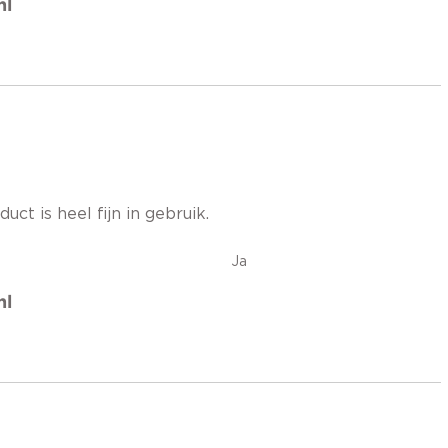
nl
uct is heel fijn in gebruik.
Ja
nl