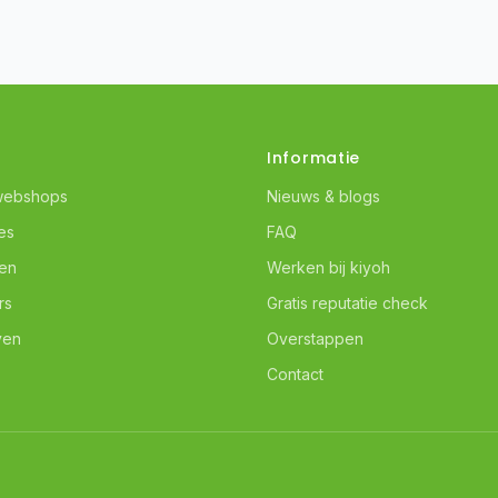
Informatie
webshops
Nieuws & blogs
es
FAQ
ven
Werken bij kiyoh
rs
Gratis reputatie check
ven
Overstappen
Contact