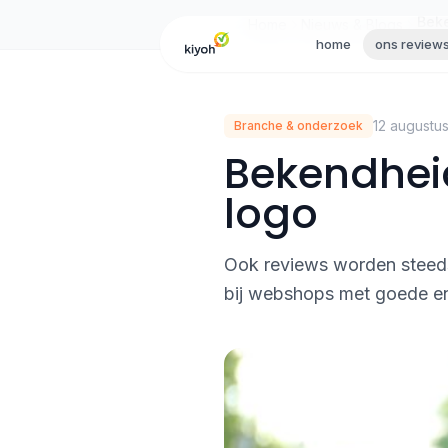
Skip to content
Home
Nieuws & Blogs
home
ons review
12 augustu
Branche & onderzoek
Bekendhei
logo
Ook reviews worden steeds 
bij webshops met goede e