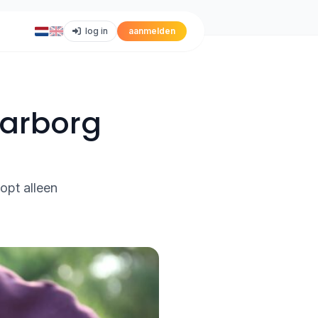
log in
aanmelden
aarborg
opt alleen