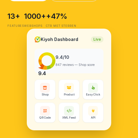
13+
1000+
+47%
FEATURES
WEBSHOPS
CTR MET STERREN
Kiyoh Dashboard
Live
9.4/10
847 reviews — Shop score
9.4
Shop
Product
Easy Click
QR Code
XML Feed
API