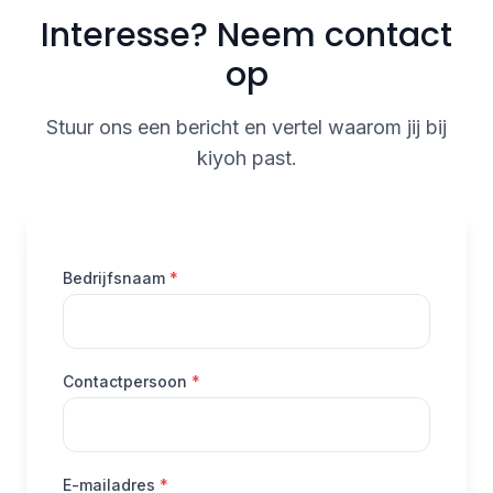
Interesse? Neem contact
op
Stuur ons een bericht en vertel waarom jij bij
kiyoh past.
(verplicht)
Bedrijfsnaam
*
(verplicht)
Contactpersoon
*
(verplicht)
E-mailadres
*