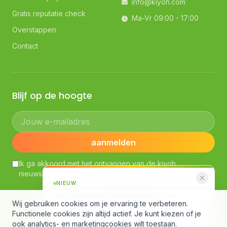
info@kiyoh.com
Gratis reputatie check
Ma-Vr 09:00 - 17:00
Overstappen
Contact
Blijf op de hoogte
Jouw e-mailadres
aanmelden
Ik ga akkoord met het ontvangen van de kiyoh
nieuwsbrief. Lees ons
Privacybeleid
NIEUW
De nieuwe reviewpagina is live
Wij gebruiken cookies om je ervaring te verbeteren.
AI-samenvatting, slimme filters en een
© Kiyoh — Powered by Klantenvertellen bv
Functionele cookies zijn altijd actief. Je kunt kiezen of je
compleet nieuw design.
Algemene voorwaarden
·
Richtlijnen klantbeoordelingen
·
ook analytics- en marketingcookies wilt toestaan.