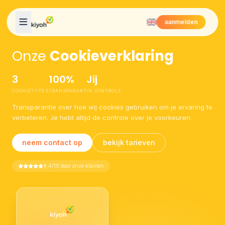
Skip to content
aanmelden
Onze
Cookieverklaring
3
100%
Jij
COOKIETYPES
TRANSPARANT
IN CONTROLE
Transparantie over hoe wij cookies gebruiken om je ervaring te
verbeteren. Je hebt altijd de controle over je voorkeuren.
neem contact op
bekijk tarieven
9.4/10 door onze klanten