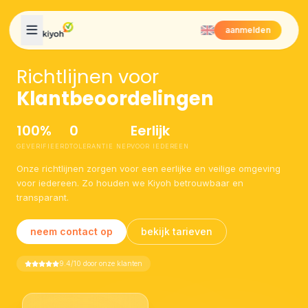
Skip to content
aanmelden
Richtlijnen voor
Klantbeoordelingen
100%
0
Eerlijk
GEVERIFIEERD
TOLERANTIE NEP
VOOR IEDEREEN
Onze richtlijnen zorgen voor een eerlijke en veilige omgeving
voor iedereen. Zo houden we Kiyoh betrouwbaar en
transparant.
neem contact op
bekijk tarieven
9.4/10 door onze klanten