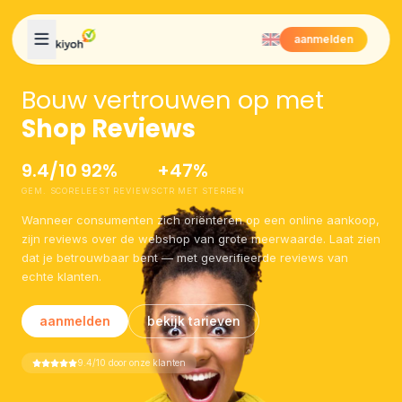
Skip to content
aanmelden
Bouw vertrouwen op met
Shop Reviews
9.4/10
92%
+47%
GEM. SCORE
LEEST REVIEWS
CTR MET STERREN
Wanneer consumenten zich oriënteren op een online aankoop,
zijn reviews over de webshop van grote meerwaarde. Laat zien
dat je betrouwbaar bent — met geverifieerde reviews van
echte klanten.
aanmelden
bekijk tarieven
9.4/10 door onze klanten