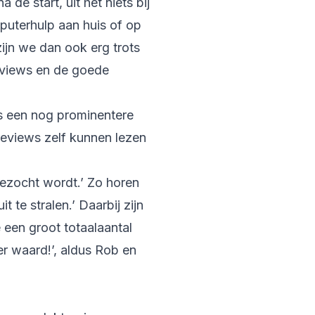
de start, uit het niets bij
puterhulp aan huis of op
ijn we dan ook erg trots
reviews en de goede
 een nog prominentere
reviews zelf kunnen lezen
ezocht wordt.’ Zo horen
 te stralen.’ Daarbij zijn
e een groot totaalaantal
er waard!’, aldus Rob en