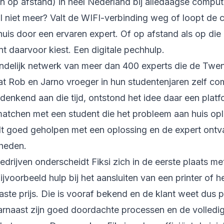
en op afstand) in heel Nederland bij alledaagse comput
 niet meer? Valt de WIFI-verbinding weg of loopt de 
 huis door een ervaren expert. Of op afstand als op di
t daarvoor kiest. Een digitale pechhulp.
andelijk netwerk van meer dan 400 experts die de Twe
at Rob en Jarno vroeger in hun studentenjaren zelf c
gdenkend aan die tijd, ontstond het idee daar een pla
matchen met een student die het probleem aan huis opl
dt goed geholpen met een oplossing en de expert ontv
gheden.
drijven onderscheidt Fiksi zich in de eerste plaats met
jvoorbeeld hulp bij het aansluiten van een printer of he
ste prijs. Die is vooraf bekend en de klant weet dus p
rnaast zijn goed doordachte processen en de volledig