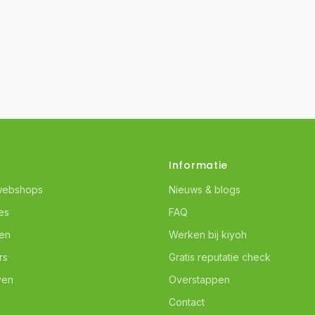
Informatie
webshops
Nieuws & blogs
es
FAQ
ven
Werken bij kiyoh
rs
Gratis reputatie check
ven
Overstappen
Contact