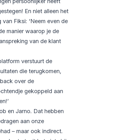
gen persoonlijker heeft
estegen! En niet alleen het
g van Fiksi: ‘Neem even de
 de manier waarop je de
aanspreking van de klant
latform verstuurt de
sultaten die terugkomen,
dback over de
 ochtendje gekoppeld aan
en!’
Rob en Jarno. Dat hebben
gedragen aan onze
had – maar ook indirect.