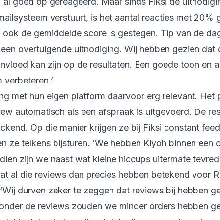
al goed op gereageerd. Maar sinds Fiksi de uitnodigin
ailsysteem verstuurt, is het aantal reacties met 20% g
n, ook de gemiddelde score is gestegen. Tip van de da
 een overtuigende uitnodiging. Wij hebben gezien dat
invloed kan zijn op de resultaten. Een goede toon en 
 verbeteren.’
ng met hun eigen platform daarvoor erg relevant. Het p
iew automatisch als een afspraak is uitgevoerd. De re
kend. Op die manier krijgen ze bij Fiksi constant fee
en ze telkens bijsturen. ‘We hebben Kiyoh binnen een
dien zijn we naast wat kleine hiccups uitermate tevred
t al die reviews dan precies hebben betekend voor 
 ‘Wij durven zeker te zeggen dat reviews bij hebben 
 zonder de reviews zouden we minder orders hebben ge