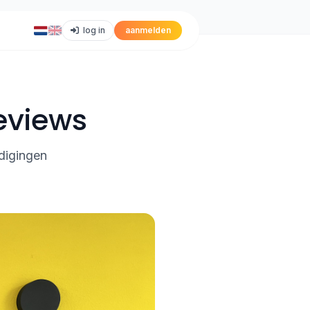
log in
aanmelden
eviews
digingen