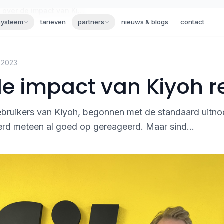
Fiksi over de impact van Kiyoh reviews
systeem
tarieven
partners
nieuws & blogs
contact
 2023
 de impact van Kiyoh r
gebruikers van Kiyoh, begonnen met de standaard uitno
erd meteen al goed op gereageerd. Maar sind...