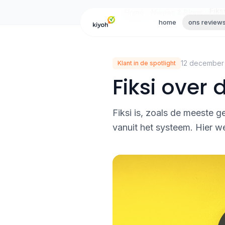
Skip to content
Home
Nieuws & Blogs
home
ons review
12 december
Klant in de spotlight
Fiksi over
Fiksi is, zoals de meeste 
vanuit het systeem. Hier w