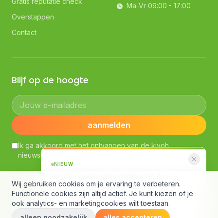
Gratis reputatie check
Ma-Vr 09:00 - 17:00
Overstappen
Contact
Blijf op de hoogte
Jouw e-mailadres
aanmelden
Ik ga akkoord met het ontvangen van de kiyoh
nieuwsbrief. Lees ons
Privacybeleid
NIEUW
De nieuwe reviewpagina is live
Wij gebruiken cookies om je ervaring te verbeteren.
AI-samenvatting, slimme filters en een
© Kiyoh — Powered by Klantenvertellen bv
Functionele cookies zijn altijd actief. Je kunt kiezen of je
compleet nieuw design.
Algemene voorwaarden
·
Richtlijnen klantbeoordelingen
·
ook analytics- en marketingcookies wilt toestaan.
Gebruiksvoorwaarden
·
Privacybeleid
·
Cookieverklaring
alleen noodzakelijk
Bekijk de pagina
alles accepteren