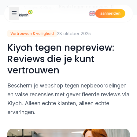
Skip to content
Kiyoh tegen nepreview: Reviews die je kunt vertrouwen
Home
Nieuws & Blogs
aanmelden
28 oktober 2025
Vertrouwen & veiligheid
Kiyoh tegen nepreview:
Reviews die je kunt
vertrouwen
Bescherm je webshop tegen nepbeoordelingen
en valse recensies met geverifieerde reviews via
Kiyoh. Alleen echte klanten, alleen echte
ervaringen.