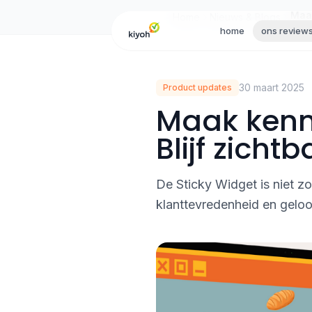
Skip to content
Home
Nieuws & Blogs
home
ons review
30 maart 2025
Product updates
Maak kenni
Blijf zich
De Sticky Widget is niet z
klanttevredenheid en geloof