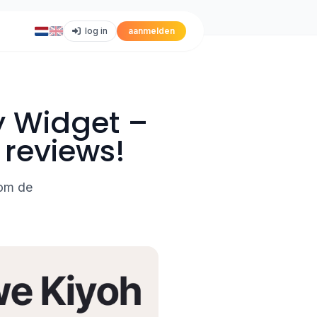
log in
aanmelden
y Widget –
 reviews!
 om de