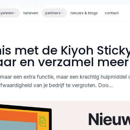
Maak kennis met de Kiyoh Sticky Widget – Blijf zichtbaar en verzamel meer reviews!
systeem
tarieven
partners
nieuws & blogs
contact
s met de Kiyoh Stick
tbaar en verzamel meer
omaar een extra functie, maar een krachtig hulpmiddel
waardigheid van je bedrijf te vergroten. Doo...