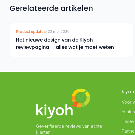
Gerelateerde artikelen
Product updates
•
22 mei 2026
Het nieuwe design van de Kiyoh
reviewpagina — alles wat je moet weten
kiyoh
Voor 
Featur
Tarie
Geverifieerde reviews van echte
Partne
klanten