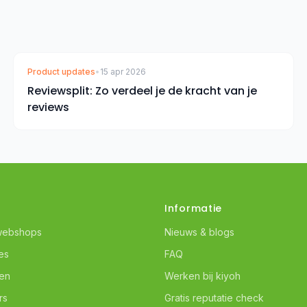
Product updates
•
15 apr 2026
Reviewsplit: Zo verdeel je de kracht van je
reviews
Informatie
webshops
Nieuws & blogs
es
FAQ
ven
Werken bij kiyoh
rs
Gratis reputatie check