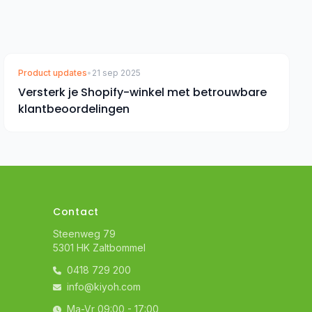
Product updates
•
21 sep 2025
Versterk je Shopify-winkel met betrouwbare
klantbeoordelingen
Contact
Steenweg 79
5301 HK Zaltbommel
0418 729 200
info@kiyoh.com
Ma-Vr 09:00 - 17:00