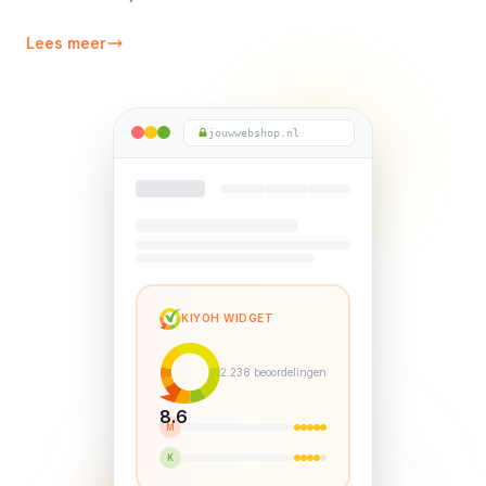
Lees meer
jouwwebshop.nl
KIYOH WIDGET
2.238 beoordelingen
8.6
M
K