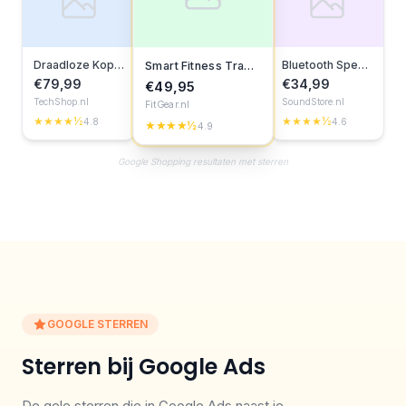
Draadloze Koptelefoon
Bluetooth Speaker
Smart Fitness Tracker
€79,99
€34,99
€49,95
TechShop.nl
SoundStore.nl
FitGear.nl
★★★★½
★★★★½
4.8
4.6
★★★★½
4.9
Google Shopping resultaten met sterren
GOOGLE STERREN
Sterren bij Google Ads
De gele sterren die in Google Ads naast je