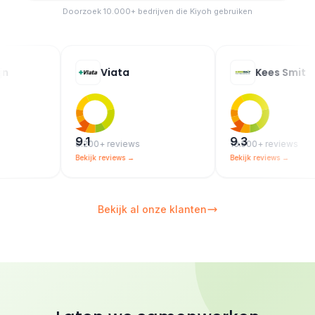
Doorzoek 10.000+ bedrijven die Kiyoh gebruiken
Viata
Kees Smit
9.1
9.3
8.200+ reviews
10.500+ reviews
Bekijk reviews →
Bekijk reviews →
Bekijk al onze klanten