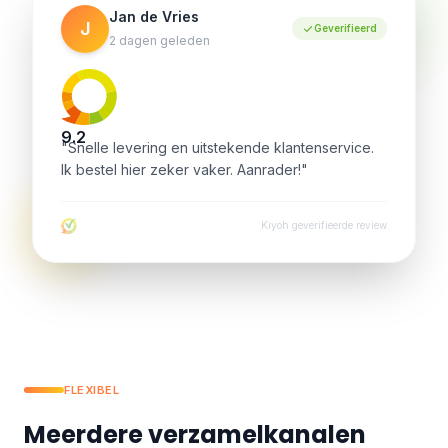
Jan de Vries
J
Geverifieerd
2 dagen geleden
9.2
"Snelle levering en uitstekende klantenservice.
Ik bestel hier zeker vaker. Aanrader!"
Kiyoh geverifieerde review
FLEXIBEL
Meerdere verzamelkanalen