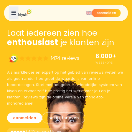
Skip to content
aanmelden
Laat iedereen zien hoe
enthousiast
je klanten zijn
8.000+
WEBSHOPS
Als marktleider en expert op het gebied van reviews weten we
als geen ander hoe groot de waarde is van online
beoordelingen. Start met het gebruiksvriendelijke systeem van
kiyoh en ervaar zelf hoe prettig het werkt voor jou en je
klanten. Reviews zijn de online versie van mond-tot-
mondreclame!
aanmelden
bekijk tarieven
9.4/10 door onze klanten