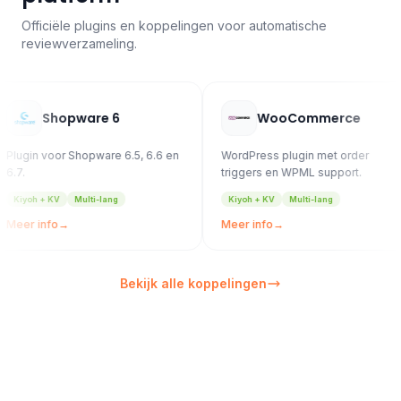
Officiële plugins en koppelingen voor automatische
reviewverzameling.
Shopware 6
WooCommerce
oor Shopware 6.5, 6.6 en
WordPress plugin met order
Ma
triggers en WPML support.
Ma
 KV
Multi-lang
Kiyoh + KV
Multi-lang
M
fo
→
Meer info
→
Me
Bekijk alle koppelingen