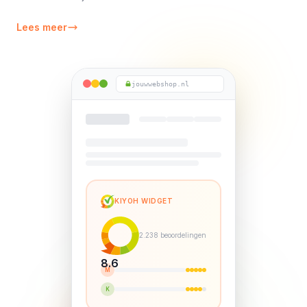
Lees meer
jouwwebshop.nl
KIYOH WIDGET
2.238 beoordelingen
8.6
M
K