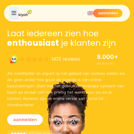
Skip to content
aanmelden
Laat iedereen zien hoe
enthousiast
je klanten zijn
8.000+
WEBSHOPS
Als marktleider en expert op het gebied van reviews weten we
als geen ander hoe groot de waarde is van online
beoordelingen. Start met het gebruiksvriendelijke systeem van
kiyoh en ervaar zelf hoe prettig het werkt voor jou en je
klanten. Reviews zijn de online versie van mond-tot-
mondreclame!
aanmelden
bekijk tarieven
9.4/10 door onze klanten