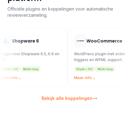
Officiële plugins en koppelingen voor automatische
reviewverzameling.
opware 6
WooCommerce
or Shopware 6.5, 6.6 en
WordPress plugin met order
Mage
triggers en WPML support.
Mage
V
Multi-lang
Kiyoh + KV
Multi-lang
M2:
→
Meer info
→
Meer
Bekijk alle koppelingen