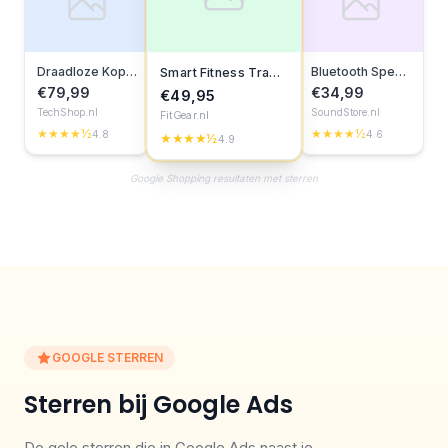
Draadloze Koptelefoon
Bluetooth Speaker
Smart Fitness Tracker
€79,99
€34,99
€49,95
TechShop.nl
SoundStore.nl
FitGear.nl
★★★★½
★★★★½
4.8
4.6
★★★★½
4.9
Google Shopping resultaten met sterren
GOOGLE STERREN
Sterren bij Google Ads
De gele sterren die in Google Ads naast je