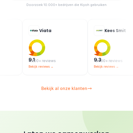
Doorzoek 10.000+ bedrijven die Kiyoh gebruiken
Viata
Kees Smit
9.1
9.3
8.200+ reviews
10.500+ reviews
Bekijk reviews →
Bekijk reviews →
Bekijk al onze klanten