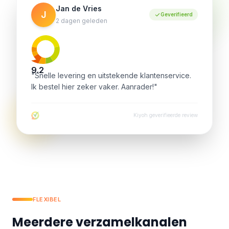
Jan de Vries
J
Geverifieerd
2 dagen geleden
9.2
"Snelle levering en uitstekende klantenservice.
Ik bestel hier zeker vaker. Aanrader!"
Kiyoh geverifieerde review
FLEXIBEL
Meerdere verzamelkanalen